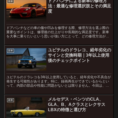
ドアパンチによる新車の修理方
新車
法：最適な修理選択肢とその満足
度
ドアパンチなどの車の傷や凹みを修理する際、修理方法を選ぶ際の
重要なポイントは、修理後の仕上がりや長期的な満足度です。新車
を大事に乗りたいという思いが強い方にとって、どの修理方法が最
適なのかは気になるところでしょう。特に、相手側が修理代を全
額...
ユピテルのドラレコ、経年劣化の
新車
サインと交換時期｜3年以上使用
後のチェックポイント
ユピテルのドラレコを3年以上使用していると、経年劣化や不具合が
発生する可能性があります。特に、録画再生ができているからとい
って、内部の部品や性能に問題がないとは限りません。今回は、ド
ラレコを長期間使用する上でのチェックポイントや、交換のタイ...
メルセデス・ベンツのCLA、
新車
GLA、B、Aクラスとレクサス
LBXの特徴と選び方