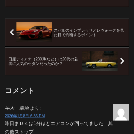
30は流線型でスタイリッシュなデザインが特徴で...
スバルのインプレッサとレヴォーグを見
た目で判断するポイント
日産ティアナ（230JKなど）は20代の若
者に人気のセダンだったのか？
コメント
牛木 幸治
より:
2026年1月8日 6:36 PM
昨日まＤ４は1分ほどエアコンが回ってました 其
の後ストップ