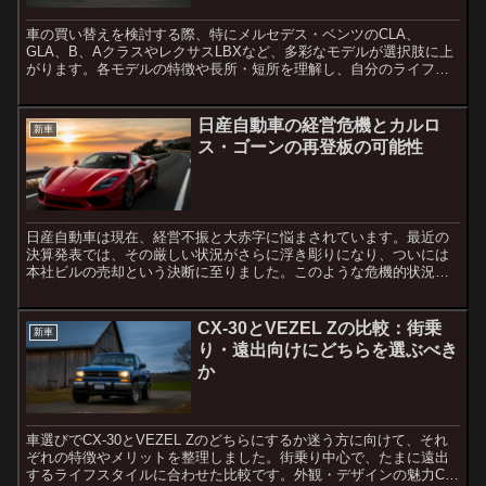
車の買い替えを検討する際、特にメルセデス・ベンツのCLA、
GLA、B、AクラスやレクサスLBXなど、多彩なモデルが選択肢に上
がります。各モデルの特徴や長所・短所を理解し、自分のライフス
タイルやニーズに合った車を選ぶことが重要です。メルセデス...
日産自動車の経営危機とカルロ
新車
ス・ゴーンの再登板の可能性
日産自動車は現在、経営不振と大赤字に悩まされています。最近の
決算発表では、その厳しい状況がさらに浮き彫りになり、ついには
本社ビルの売却という決断に至りました。このような危機的状況に
おいて、カルロス・ゴーン元CEOの再登板の可能性が取り沙汰さ...
CX-30とVEZEL Zの比較：街乗
新車
り・遠出向けにどちらを選ぶべき
か
車選びでCX-30とVEZEL Zのどちらにするか迷う方に向けて、それ
ぞれの特徴やメリットを整理しました。街乗り中心で、たまに遠出
するライフスタイルに合わせた比較です。外観・デザインの魅力CX-