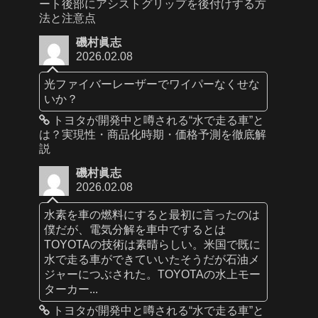
ート後部にアシストグリップを後付けする方
法と注意点
磯村眞志
2026.02.08
光ファイバーレーザーでワイパーなくせな
いか？
トヨタが開発中と噂される“水で走る車”と
は？実現性・商品化時期・価格予測を徹底解
説
磯村眞志
2026.02.08
水素を車の燃料にすると最初に言ったのは
僕だが、電気分解を車中でするとは
TOYOTAの技術は素晴らしい。米国で既に
水で走る車ができていいたそうだが石油メ
ジャーにつぶされた。TOYOTAの水上モー
ターカー...
トヨタが開発中と噂される“水で走る車”と