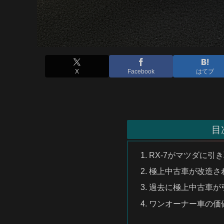
X
Facebook
はてブ
目
RX-7がマツダに引
極上中古車が改造さ
過去に極上中古車が
ワンオーナー車の価