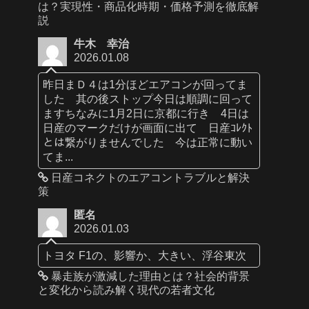
は？実現性・商品化時期・価格予測を徹底解
説
牛木 幸治
2026.01.08
昨日まＤ４は1分ほどエアコンが回ってま
した 其の後ストップ今日は順調に回って
ますちなみに1月2日に京都に行き 4日は
日産のマークだけが画面に出て 日産ｺﾚｸﾄ
とは繋がりませんでした 今は正常に動い
てま...
日産コネクトのエアコントラブルと解決
策
匿名
2026.01.03
トヨタ F1の、影響か、大きい、浮谷東次
暴走族が激減した理由とは？社会的背景
と変化から読み解く現代の若者文化