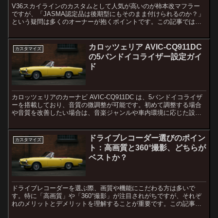
V36スカイラインのカスタムとして人気が高いのが柿本改マフラー
ですが、「JASMA認定品は後期型にもそのまま付けられるのか？」
という疑問は多くのオーナーが抱くポイントです。この記事では適
合の考え方や注意点を整理し、安心して選ぶための基準を分...
カロッツェリア AVIC-CQ911DC
カスタマイズ
の5バンドイコライザー設定ガイ
ド
カロッツェリアのカーナビ AVIC-CQ911DC は、5バンドイコライザ
ーを搭載しており、音質の微調整が可能です。初めて調整する場合
や音質を改善したい場合は、音楽ジャンルや車内環境に応じた設定
がポイントとなります。1. 基本的な5バンドイ...
ドライブレコーダー選びのポイン
カスタマイズ
ト：高画質と360°撮影、どちらが
ベストか？
ドライブレコーダーを選ぶ際、画質や機能にこだわる方は多いで
す。特に「高画質」や「360°撮影」が注目されがちですが、それぞ
れのメリットとデメリットを理解することが重要です。この記事で
は、ドライブレコーダーに求められる機能や、360°モデルが...