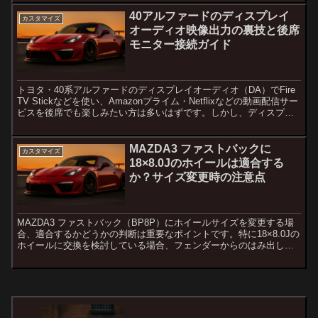
40アルファードのディスプレイ
カスタマイズ
オーディオ映像出力の裏技と後席
モニター接続ガイド
トヨタ・40系アルファードのディスプレイオーディオ（DA）でFire
TV Stickなどを使い、Amazonプライム・Netflixなどの動画配信サー
ビスを後席でも楽しみたい方は多いはずです。しかし、ディスプレ
イオーディオには映像出力端子...
MAZDA3 ファストバックに
カスタマイズ
18×8.0Jのホイールは適合する
か？サイズ変更時の注意点
MAZDA3 ファストバック（BP8P）にホイールサイズを変更する場
合、適合するかどうかの判断は重要なポイントです。特に18×8.0Jの
ホイールに交換を検討している場合、フェンダーからのはみ出し、
タイヤの引っ張り具合、ハンドル切った際の干渉...