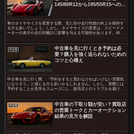
145/80R12から195/55R15への変
更を考える
車のタイヤサイズを変更する際、見た目や走行性能の向上を期待す
る方も多いでしょう。しかし、タイヤサイズの変更は、スピードメ
ーターの表示や走行距離計に影響を与える可能性があります。特
に、145/80R12から195/55R15への変更を検討して...
中古車を見に行くとき予約は必
中古車
要？購入を強く迫られないための
コツと心構え
中古車を見に行く際、「予約をすると買わなければいけない雰囲気
になりそう」と感じる方も多いかもしれません。しかし、実際には
予約することが見学をスムーズにし、販売店とのトラブルを避ける
一助にもなります。本記事では、中古車見学で予約する際の注意
点...
中古車の下取り額が安い？買取店
中古車
の営業トークとカーオークション
結果の見方を解説