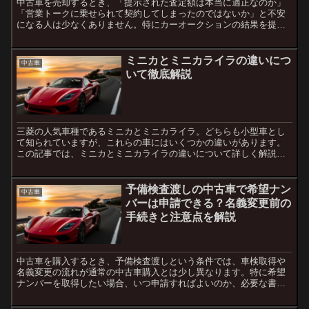
中古車を売却するとき、「提示された査定額は本当に適正なのか」
「営業トークに乗せられて契約してしまったのではないか」と不安
になる人は少なくありません。特にカーオークションの結果を提示
され、「これ以上は難しい」と言われると判断に迷ってしまいま
す...
ミニカとミニカライラの違いにつ
中古車
いて徹底解説
三菱の人気車種であるミニカとミニカライラ。どちらも小型車とし
て知られていますが、これらの車にはいくつかの違いがあります。
この記事では、ミニカとミニカライラの違いについて詳しく解説し
ます。ミニカとは？ミニカは、三菱自動車が製造する軽自動車
で、...
予備検査渡しの中古車で希望ナン
中古車
バーは申請できる？名義変更前の
手続きと注意点を解説
中古車を購入するとき、予備検査渡しという条件では、車検取得や
名義変更の流れが通常の中古車購入とは少し異なります。特に希望
ナンバーを取得したい場合、いつ申請すればよいのか、必要な書類
は何なのか分かりにくい部分があります。予備検査前の状態で希
望...