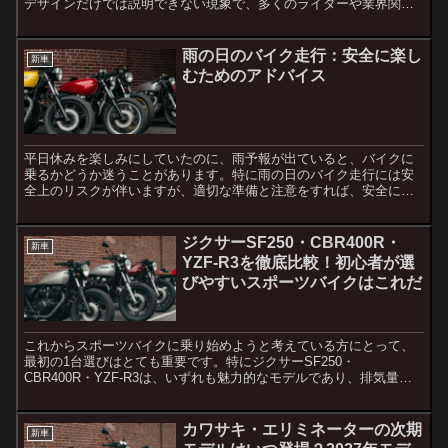
デザインだけでは説明できない現象で、多くのライダーや業界関係
者が疑問に思うポイントです。本記事では、なぜホンダがスクータ
ー...
雨の日のバイク走行：安全に楽し
新車
むためのアドバイス
平日休みを楽しみにしていたのに、雨予報が出ていると、バイクに
乗るかどうか迷うことがあります。特に雨の日のバイク走行には安
全上のリスクが伴いますが、適切な準備と注意をすれば、安全に走
行を楽しむことも可能です。この記事では、雨の日にバイクを運
転...
ジクサーSF250・CBR400R・
新車
YZF-R3を徹底比較！初心者が選
びやすいスポーツバイクはこれだ
これからスポーツバイクに乗り始めようと考えている方にとって、
最初の1台選びはとても重要です。特にジクサーSF250・
CBR400R・YZF-R3は、いずれも魅力的なモデルであり、排気量や
装備、安全性の面からも比較検討の価値があります。この記...
カワサキ・エリミネーターの次期
新車