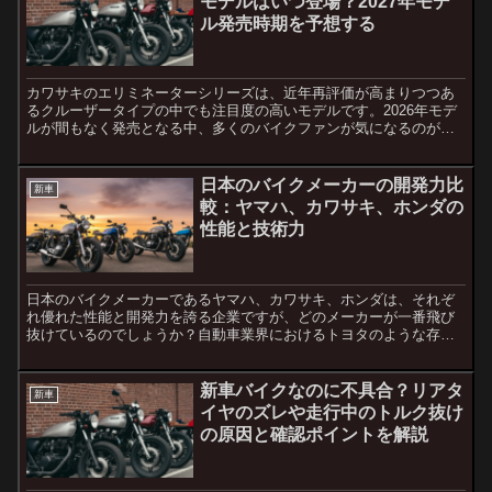
モデルはいつ登場？2027年モデ
ル発売時期を予想する
カワサキのエリミネーターシリーズは、近年再評価が高まりつつあ
るクルーザータイプの中でも注目度の高いモデルです。2026年モデ
ルが間もなく発売となる中、多くのバイクファンが気になるのが
「次のモデルチェンジはいつ？」という点です。本記事では、過...
日本のバイクメーカーの開発力比
新車
較：ヤマハ、カワサキ、ホンダの
性能と技術力
日本のバイクメーカーであるヤマハ、カワサキ、ホンダは、それぞ
れ優れた性能と開発力を誇る企業ですが、どのメーカーが一番飛び
抜けているのでしょうか？自動車業界におけるトヨタのような存在
をバイク業界で見ることができるのでしょうか？この記事では、
こ...
新車バイクなのに不具合？リアタ
新車
イヤのズレや走行中のトルク抜け
の原因と確認ポイントを解説