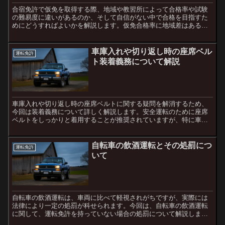
合宿免許で仮免を取得する際、地域や教習所によって合格率や試験
の難易度に違いがあるのか、そして自信がない中で合格を目指すた
めにどうすればよいかを解説します。仮免合格率に地域差はあるの
か？仮免合格率や試験の難易度は、教習所や地域によって異なる
こ...
車庫入れや切り返し時の座席ベル
運転免許
ト装着義務について解説
車庫入れや切り返し時の座席ベルトに関する疑問を解消するため、
今回は装着義務について詳しく解説します。安全運転のために座席
ベルトをしっかりと着用することが推奨されていますが、特に車庫
入れや切り返し時に免除される場合があるのか、その点について
深...
自転車の飲酒運転とその処罰につ
運転免許
いて
自転車の飲酒運転は、車両に比べて軽視されがちですが、実際には
法律により一定の処罰が科せられます。今回は、自転車の飲酒運転
に関して、運転免許を持っていない場合の処罰について解説しま
す。自転車の飲酒運転はどう処罰されるのか自転車も交通法規の対