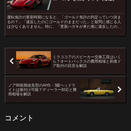
運転免許の更新時期になると、「ゴールド免許の判定っていつ決ま
るの？」「違反したのにゴールドのままだった」と疑問に感じる人
は少なくありません。特に、「更新ハガキが来た後に違反したのに
ゴールドだった」「その次の更新でもまたゴールドだった」とい
う...
ミラココアのスピーカー交換工賃はいく
ら？オートバックスの費用相場と前後ド
ア取付の目安を解説
ノア90前期改良型のAHS・3眼ヘッドラ
イトは後付け可能？ディーラー対応と費
用相場を解説
コメント