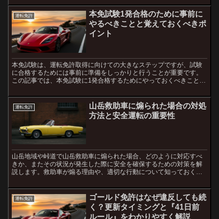
象...
本免試験1発合格のために事前に
運転免許
やるべきことと覚えておくべきポ
イント
本免試験は、運転免許取得に向けての大きなステップですが、試験
に合格するためには事前に準備をしっかりと行うことが重要です。
この記事では、本免試験に1発合格するためにやっておくべきこと
と、特に覚えておくべきポイントについて解説します。本免試験
の...
山岳救助車に煽られた場合の対処
運転免許
方法と安全運転の重要性
山岳地域や峠道で山岳救助車に煽られた場合、どのように対応すべ
きか、またその状況が発生した際に安全を確保するための対策を解
説します。救助車が煽る理由や、適切な行動について知っておくこ
とで、冷静に対処できるようになります。1. 山岳救助車の役割...
ゴールド免許はなぜ違反しても続
運転免許
く？更新タイミングと『41日前
ルール』をわかりやすく解説