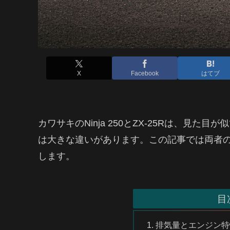
X
Facebook
はてブ
カワサキのNinja 250とZX-25Rは、見
は大きな違いがあります。この記事では両者
します。
目
排気量とエンジン特