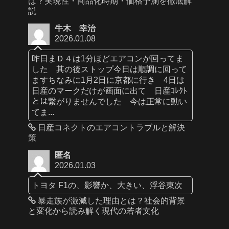
は？実現性・商品化時期・価格予測を徹底解
説
牛木 幸治
2026.01.08
昨日まＤ４は1分ほどエアコンが回ってま
した 其の後ストップ今日は順調に回って
ますちなみに1月2日に京都に行き 4日は
日産のマークだけが画面に出て 日産ｺﾚｸﾄ
とは繋がりませんでした 今は正常に動い
てま...
日産コネクトのエアコントラブルと解決
策
匿名
2026.01.03
トヨタ F1の、影響か、大きい、浮谷東次
暴走族が激減した理由とは？社会的背景
と変化から読み解く現代の若者文化