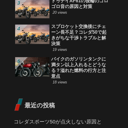
トゥデイAF61の後輪のゴロ
ゴロ音の原因と対策
20 views
スプロケット交換後にチェ
ーン長不足？コレダ50で起
きがちな干渉トラブルと解
決策
19 views
バイクのガソリンタンクに
満タン以上入れるとどうな
る？溢れた燃料の行方と注
意点
18 views
最近の投稿
コレダスポーツ50が点火しない原因と