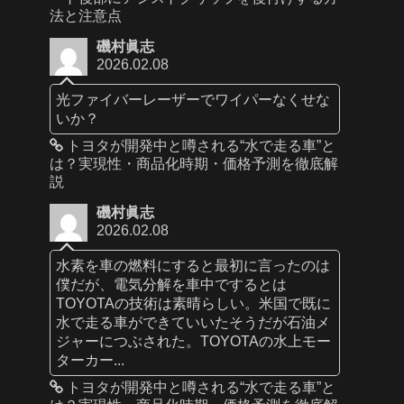
法と注意点
磯村眞志
2026.02.08
光ファイバーレーザーでワイパーなくせな
いか？
トヨタが開発中と噂される“水で走る車”と
は？実現性・商品化時期・価格予測を徹底解
説
磯村眞志
2026.02.08
水素を車の燃料にすると最初に言ったのは
僕だが、電気分解を車中でするとは
TOYOTAの技術は素晴らしい。米国で既に
水で走る車ができていいたそうだが石油メ
ジャーにつぶされた。TOYOTAの水上モー
ターカー...
トヨタが開発中と噂される“水で走る車”と