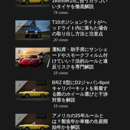
165/55R15に合うカッコい
いタイヤを徹底解説
74 views
T10ポジションライトがヘ
ッドライト内に落ちた場合
の取り出し方法と注意点
20 views
運転席・助手席にサンシェ
ードやスモークフィルム付
けていい？法的ルールと違
反リスクを専門解説
18 views
BRZ 8型にD2ジャパン6pot
キャリパーキットを装着す
る際のホイール選びと干渉
対策を解説
18 views
アメリカの25年ルールと
は？製造年か車種の生産開
始年かを解説