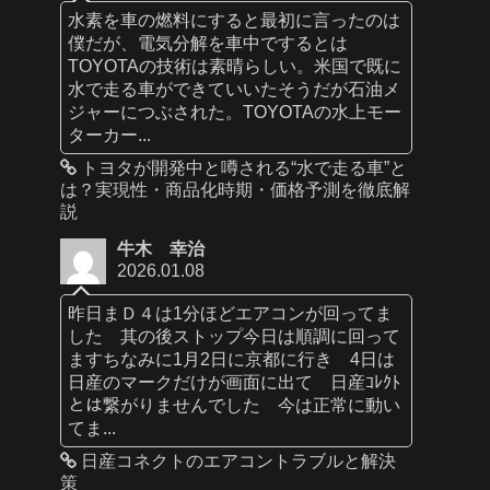
水素を車の燃料にすると最初に言ったのは
僕だが、電気分解を車中でするとは
TOYOTAの技術は素晴らしい。米国で既に
水で走る車ができていいたそうだが石油メ
ジャーにつぶされた。TOYOTAの水上モー
ターカー...
トヨタが開発中と噂される“水で走る車”と
は？実現性・商品化時期・価格予測を徹底解
説
牛木 幸治
2026.01.08
昨日まＤ４は1分ほどエアコンが回ってま
した 其の後ストップ今日は順調に回って
ますちなみに1月2日に京都に行き 4日は
日産のマークだけが画面に出て 日産ｺﾚｸﾄ
とは繋がりませんでした 今は正常に動い
てま...
日産コネクトのエアコントラブルと解決
策