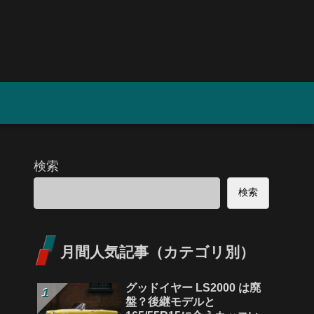
検索
検索
月間人気記事（カテゴリ別）
グッドイヤー LS2000 は廃
盤？後継モデルと