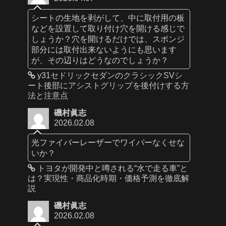
シートの生地を剥がして、中に取付用の板
などを設置して取り付け穴を開ける感じで
しょうか？穴を開けるだけでは、スポンジ
部分には取付出来ないようにも思います
が、その辺りはどうなのでしょうか？
y31セドリックセダンのクラシックSVシ
ート後部にアシストグリップを後付けする方
法と注意点
磯村眞志
2026.02.08
光ファイバーレーザーでワイパーなくせな
いか？
トヨタが開発中と噂される“水で走る車”と
は？実現性・商品化時期・価格予測を徹底解
説
磯村眞志
2026.02.08