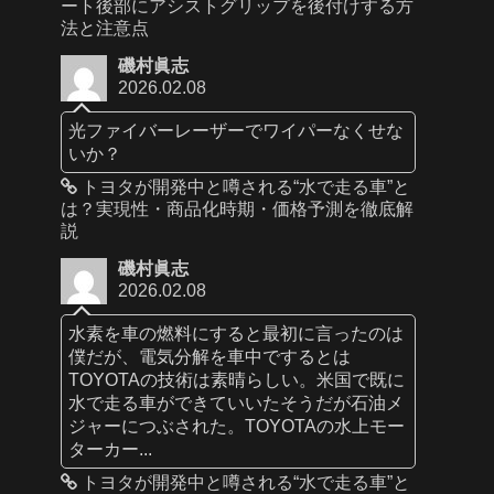
ート後部にアシストグリップを後付けする方
法と注意点
磯村眞志
2026.02.08
光ファイバーレーザーでワイパーなくせな
いか？
トヨタが開発中と噂される“水で走る車”と
は？実現性・商品化時期・価格予測を徹底解
説
磯村眞志
2026.02.08
水素を車の燃料にすると最初に言ったのは
僕だが、電気分解を車中でするとは
TOYOTAの技術は素晴らしい。米国で既に
水で走る車ができていいたそうだが石油メ
ジャーにつぶされた。TOYOTAの水上モー
ターカー...
トヨタが開発中と噂される“水で走る車”と