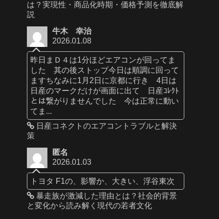
は？実現性・商品化時期・価格予測を徹底解
説
牛木 幸治
2026.01.08
昨日まＤ４は1分ほどエアコンが回ってま
した 其の後ストップ今日は順調に回って
ますちなみに1月2日に京都に行き 4日は
日産のマークだけが画面に出て 日産ｺﾚｸﾄ
とは繋がりませんでした 今は正常に動い
てま...
日産コネクトのエアコントラブルと解決
策
匿名
2026.01.03
トヨタ F1の、影響か、大きい、浮谷東次
暴走族が激減した理由とは？社会的背景
と変化から読み解く現代の若者文化