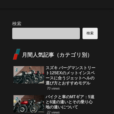
検索
検索
月間人気記事（カテゴリ別）
スズキ バーグマンストリー
ト125EXのメットインスペ
ースに合うジェットヘルの
選び方とおすすめモデル
70 views
バイクと車のMTギア：5速
と6速の違いとその乗り心
地の違いについて
22 views