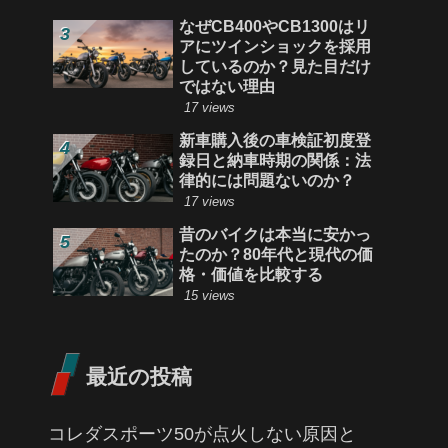
なぜCB400やCB1300はリ
アにツインショックを採用
しているのか？見た目だけ
ではない理由
17 views
新車購入後の車検証初度登
録日と納車時期の関係：法
律的には問題ないのか？
17 views
昔のバイクは本当に安かっ
たのか？80年代と現代の価
格・価値を比較する
15 views
最近の投稿
コレダスポーツ50が点火しない原因と