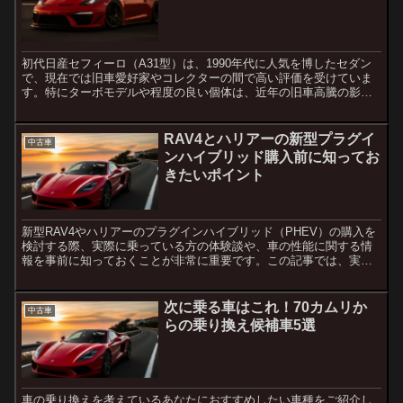
初代日産セフィーロ（A31型）は、1990年代に人気を博したセダン
で、現在では旧車愛好家やコレクターの間で高い評価を受けていま
す。特にターボモデルや程度の良い個体は、近年の旧車高騰の影響
で非常に高額になってきました。しかし、この車が最も安か...
RAV4とハリアーの新型プラグイ
中古車
ンハイブリッド購入前に知ってお
きたいポイント
新型RAV4やハリアーのプラグインハイブリッド（PHEV）の購入を
検討する際、実際に乗っている方の体験談や、車の性能に関する情
報を事前に知っておくことが非常に重要です。この記事では、実際
の乗り心地や電費、メリット・デメリットを含めたポイント...
次に乗る車はこれ！70カムリか
中古車
らの乗り換え候補車5選
車の乗り換えを考えているあなたにおすすめしたい車種をご紹介し