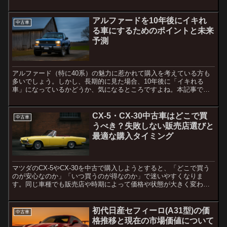
のは当然です。この記事では、中古車販売店における告知義務
と、...
アルファードを10年後にイキれ
中古車
る車にするためのポイントと未来
予測
アルファード（特に40系）の魅力に惹かれて購入を考えている方も
多いでしょう。しかし、長期的に見た場合、10年後に「イキれる
車」になっているかどうか、気になるところですよね。本記事で
は、アルファードが10年後にもステータスとして残るのか、また...
CX-5・CX-30中古車はどこで買
中古車
うべき？失敗しない販売店選びと
最適な購入タイミング
マツダのCX-5やCX-30を中古で購入しようとすると、「どこで買う
のが安心なのか」「いつ買うのが得なのか」で迷いやすくなりま
す。同じ車種でも販売店や時期によって価格や状態が大きく変わる
ため、選び方の軸を知っておくことが重要です。本記事では...
初代日産セフィーロ(A31型)の価
中古車
格推移と現在の市場価値について