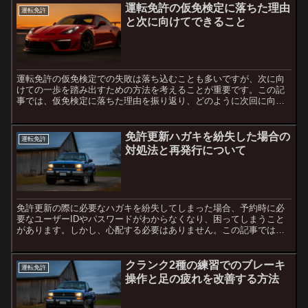
運転免許の仮免検定に落ちた理由
運転免許
と次に向けてできること
運転免許の仮免検定での失敗は落ち込むことも多いですが、次に向
けての一歩を踏み出すための方法を考えることが重要です。この記
事では、仮免検定に落ちた理由を振り返り、どのように次回に向け
て準備を進めるべきか、改善策を提案します。検定中止になった
理...
免許更新ハガキを紛失した場合の
運転免許
対処法と再発行について
免許更新の際に必要なハガキを紛失してしまった場合、予約時に必
要なユーザーIDやパスワードがわからなくなり、困ってしまうこと
があります。しかし、心配する必要はありません。この記事では、
免許更新のハガキを紛失した場合にどうすればよいか、その対処...
クランク2種の練習でのブレーキ
運転免許
操作と足の疲れを改善する方法