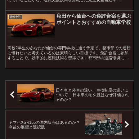
（ASV）への注目が高まっています。本記事では、高齢ドライバー
の安...
秋田から仙台への免許合宿を選ぶ
運転免許
ポイントとおすすめの自動車学校
高校2年生のあなたが仙台の専門学校に通う予定で、都市部での運転
に慣れたいと考えているのは素晴らしい目標です。免許合宿に参加
することで、効率的に運転技術を習得でき、都市部の道路環境にも
慣れることができます。この記事では、秋田から参加できるおす...
日本車と外車の違い、車検制度の違いに
ついて – 日本車の耐久性はなぜ評価され
るのか？
ヤマハXSR155の国内販売はあるのか？
今後の展望と選択肢