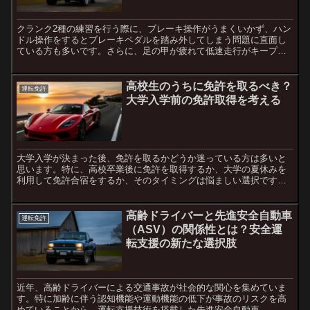
クランク2種の練習を行う際に、ブレーキ操作がうまくいかず、ハン
ドル操作をするとブレーキペダルを踏み外してしまう問題に直面し
ている方も多いです。さらに、足の甲が疲れて低速走行がキープで
きないという悩みもあるでしょう。この記事では、これらの問題...
高校生のうちに免許を取るべき？
運転免許
大学入学前の免許取得を考える
大学入学が決まった後、免許を取るかどうか迷っている方は多いと
思います。特に、高校卒業後に免許を取得するか、大学の夏休みを
利用して免許合宿をするか、そのタイミングは悩ましい選択です。
この記事では、高校生のうちに免許を取るメリットと大学生にな
っ...
高齢ドライバーと先進安全自動車
運転免許
（ASV）の関係性とは？安全運
転支援の新たな選択肢
近年、高齢ドライバーによる交通事故が社会的な関心を集めていま
す。特に加齢に伴う認知機能や運動機能の低下が事故のリスクを高
めていることから、運転支援技術を搭載した先進安全自動車