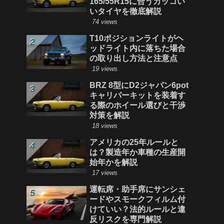
165/55R15に合うカッコい
いタイヤを徹底解説
74 views
T10ポジションライトがヘ
ッドライト内に落ちた場合
の取り出し方法と注意点
19 views
BRZ 8型にD2ジャパン6pot
キャリパーキットを装着す
る際のホイール選びと干渉
対策を解説
18 views
アメリカの25年ルールと
は？製造年か車種の生産開
始年かを解説
17 views
運転席・助手席にサンシェ
ードやスモークフィルム付
けていい？法的ルールと違
反リスクを専門解説