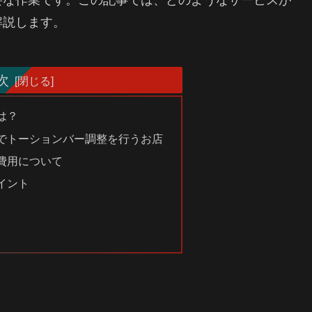
解説します。
次
は？
でトーションバー調整を行うお店
費用について
イント