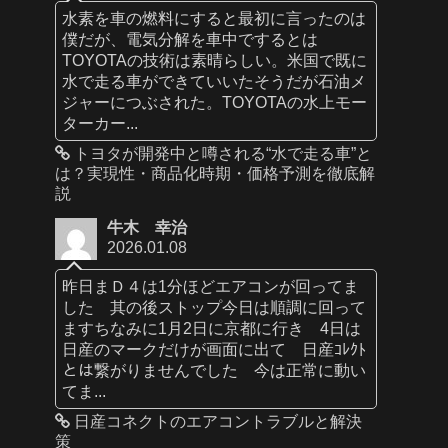
水素を車の燃料にすると最初に言ったのは
僕だが、電気分解を車中でするとは
TOYOTAの技術は素晴らしい。米国で既に
水で走る車ができていいたそうだが石油メ
ジャーにつぶされた。TOYOTAの水上モー
ターカー...
トヨタが開発中と噂される“水で走る車”と
は？実現性・商品化時期・価格予測を徹底解
説
牛木 幸治
2026.01.08
昨日まＤ４は1分ほどエアコンが回ってま
した 其の後ストップ今日は順調に回って
ますちなみに1月2日に京都に行き 4日は
日産のマークだけが画面に出て 日産ｺﾚｸﾄ
とは繋がりませんでした 今は正常に動い
てま...
日産コネクトのエアコントラブルと解決
策