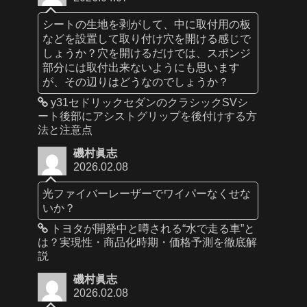
シートの生地を剥がして、中に取付用の板
などを設置して取り付け穴を開ける感じで
しょうか？穴を開けるだけでは、スポンジ
部分には取付出来ないようにも思います
が、その辺りはどうなのでしょうか？
y31セドリックセダンのクラシックSVシ
ート後部にアシストグリップを後付けする方
法と注意点
磯村眞志
2026.02.08
光ファイバーレーザーでワイパーなくせな
いか？
トヨタが開発中と噂される“水で走る車”と
は？実現性・商品化時期・価格予測を徹底解
説
磯村眞志
2026.02.08