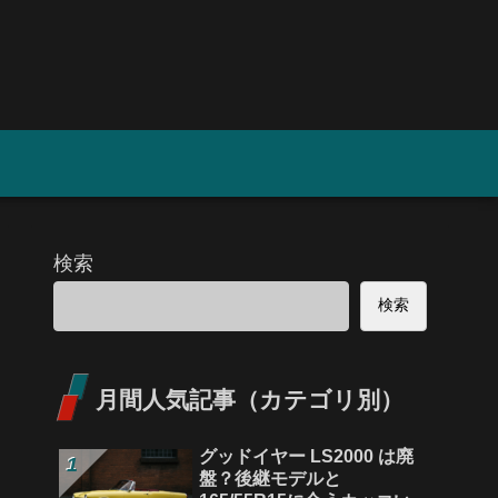
検索
検索
月間人気記事（カテゴリ別）
グッドイヤー LS2000 は廃
盤？後継モデルと