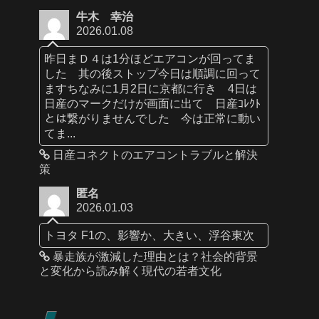
牛木 幸治
2026.01.08
昨日まＤ４は1分ほどエアコンが回ってま
した 其の後ストップ今日は順調に回って
ますちなみに1月2日に京都に行き 4日は
日産のマークだけが画面に出て 日産ｺﾚｸﾄ
とは繋がりませんでした 今は正常に動い
てま...
日産コネクトのエアコントラブルと解決
策
匿名
2026.01.03
トヨタ F1の、影響か、大きい、浮谷東次
暴走族が激減した理由とは？社会的背景
と変化から読み解く現代の若者文化