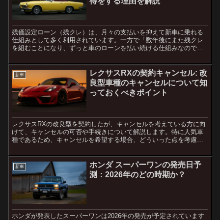
得をする理由を解説
残価設定ローン（残クレ）は、月々の支払いを抑えて新車に乗れる
仕組みとして多く利用されています。一方で「数年後にまた残クレ
を組むことになり、ずっと車のローンを払い続ける仕組みなので
は？」と疑問を持つ人も少なくありません。この記事では、残クレ
の...
レクサスRXの契約キャンセル: 改
新車
良型車種のキャンセルについて知
っておくべきポイント
レクサスRXの改良型を契約したが、キャンセルを考えている方に向
けて、キャンセルの可否や手続きについて解説します。特に人気車
種であるため、キャンセルを希望する場合、どういった点を考慮す
べきかを詳しく見ていきましょう。レクサスRX契約のキャンセ...
ホンダ スーパーワンの発売日予
新車
測：2026年のどの時期か？
ホンダが発表したスーパーワンは2026年の発売が予定されています