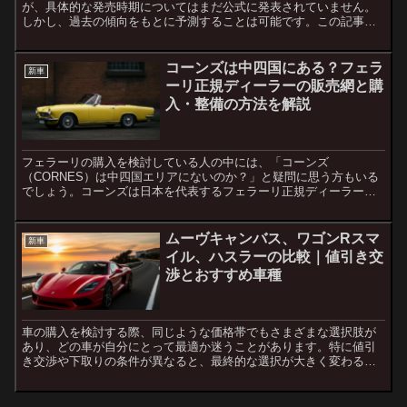
が、具体的な発売時期についてはまだ公式に発表されていません。
しかし、過去の傾向をもとに予測することは可能です。この記事で
は、これまでのホンダの新車発売スケジュールを参考に、スー...
コーンズは中四国にある？フェラ
新車
ーリ正規ディーラーの販売網と購
入・整備の方法を解説
フェラーリの購入を検討している人の中には、「コーンズ
（CORNES）は中四国エリアにないのか？」と疑問に思う方もいる
でしょう。コーンズは日本を代表するフェラーリ正規ディーラーで
すが、全国どこにでも店舗があるわけではありません。この記事で
は、...
ムーヴキャンバス、ワゴンRスマ
新車
イル、ハスラーの比較｜値引き交
渉とおすすめ車種
車の購入を検討する際、同じような価格帯でもさまざまな選択肢が
あり、どの車が自分にとって最適か迷うことがあります。特に値引
き交渉や下取りの条件が異なると、最終的な選択が大きく変わるこ
ともあります。この記事では、ダイハツ・ムーヴキャンバス、ス
ズ...