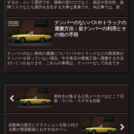
するか」という選択です。価格の差だけでなく、保証や安全性、故
障リスクなども選択を左右する大事な要素です。本記事では、新車
と中古車それぞれの特徴を比較しながら、自分に合った賢い選び
方...
ナンバーのないバスやトラックの
中古車
運搬方法：仮ナンバーの利用とそ
の他の手段
ナンバーのない車両の運搬についてバスやトラックなどの商用車が
ナンバーを持っていない場合、中古車店や整備工場へ運搬する方法
がいくつかあります。これらの車両は、ナンバーなしで自走できな
いため、特別な手続きが必要です。仮ナンバーの利用最も一般的
な...
車好きが集まる人気メーカーはどこ？日
産・スバル・スズキを比較
自動車の後方にクラクションを取り付け
る際の電源配線とおすすめホーン