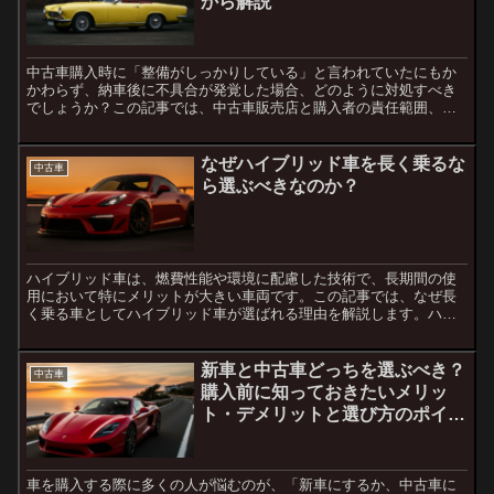
から解説
中古車購入時に「整備がしっかりしている」と言われていたにもか
かわらず、納車後に不具合が発覚した場合、どのように対処すべき
でしょうか？この記事では、中古車販売店と購入者の責任範囲、修
理対応の進め方、そして法律的な観点からの対応方法について解
説...
なぜハイブリッド車を長く乗るな
中古車
ら選ぶべきなのか？
ハイブリッド車は、燃費性能や環境に配慮した技術で、長期間の使
用において特にメリットが大きい車両です。この記事では、なぜ長
く乗る車としてハイブリッド車が選ばれる理由を解説します。ハイ
ブリッド車のメリットとは？ハイブリッド車は、ガソリンエンジ
ン...
新車と中古車どっちを選ぶべき？
中古車
購入前に知っておきたいメリッ
ト・デメリットと選び方のポイン
ト
車を購入する際に多くの人が悩むのが、「新車にするか、中古車に