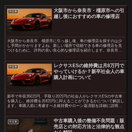
大阪市から奈良市・橿原市への引
中古車
越し後におすすめの車の修理店
大阪市から奈良市、橿原市に引っ越し後、車の修理店を探すのは少
し手間がかかりますよね。新しい場所で信頼できる車の修理店を見
つけるために、評判の良い良心的な修理店を紹介します。奈良市で
おすすめの車の修理店奈良市では、地域に密着した小さな修理店
か...
レクサスESの維持費は月8万円で
中古車
やっていけるか？新卒社会人の車
購入計画について
新卒で年収350万円、手取り20万円の社会人がレクサスESの中古車
を購入し、維持費を月8万円に抑えることができるかについて解説し
ます。車購入前に考慮すべき維持費やローン返済額を詳細に説明し
ます。1. レクサスESの購入にかかる費用レクサスE...
中古車購入後の整備不良問題：販
中古車
売店との対応方法と法律的な観点