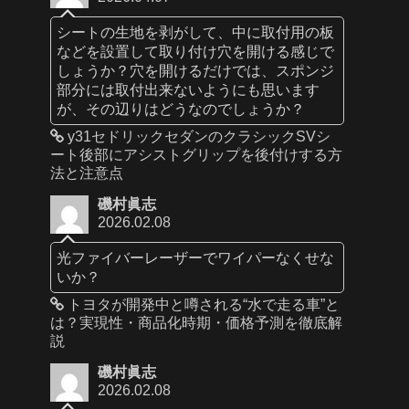
シートの生地を剥がして、中に取付用の板
などを設置して取り付け穴を開ける感じで
しょうか？穴を開けるだけでは、スポンジ
部分には取付出来ないようにも思います
が、その辺りはどうなのでしょうか？
y31セドリックセダンのクラシックSVシ
ート後部にアシストグリップを後付けする方
法と注意点
磯村眞志
2026.02.08
光ファイバーレーザーでワイパーなくせな
いか？
トヨタが開発中と噂される“水で走る車”と
は？実現性・商品化時期・価格予測を徹底解
説
磯村眞志
2026.02.08