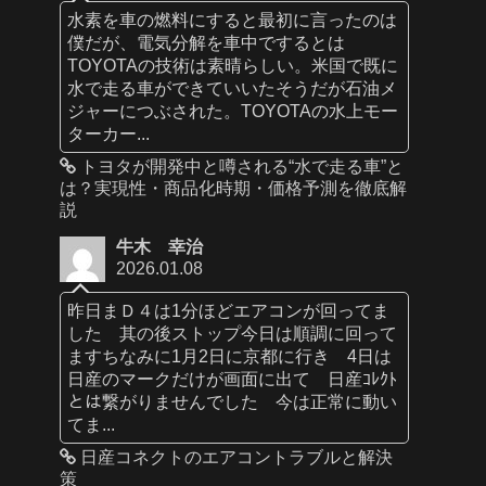
水素を車の燃料にすると最初に言ったのは
僕だが、電気分解を車中でするとは
TOYOTAの技術は素晴らしい。米国で既に
水で走る車ができていいたそうだが石油メ
ジャーにつぶされた。TOYOTAの水上モー
ターカー...
トヨタが開発中と噂される“水で走る車”と
は？実現性・商品化時期・価格予測を徹底解
説
牛木 幸治
2026.01.08
昨日まＤ４は1分ほどエアコンが回ってま
した 其の後ストップ今日は順調に回って
ますちなみに1月2日に京都に行き 4日は
日産のマークだけが画面に出て 日産ｺﾚｸﾄ
とは繋がりませんでした 今は正常に動い
てま...
日産コネクトのエアコントラブルと解決
策