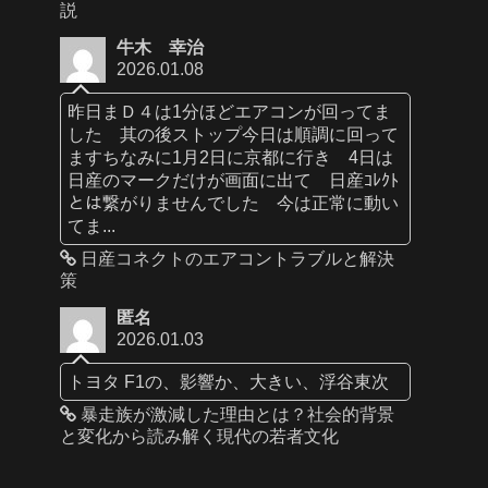
説
牛木 幸治
2026.01.08
昨日まＤ４は1分ほどエアコンが回ってま
した 其の後ストップ今日は順調に回って
ますちなみに1月2日に京都に行き 4日は
日産のマークだけが画面に出て 日産ｺﾚｸﾄ
とは繋がりませんでした 今は正常に動い
てま...
日産コネクトのエアコントラブルと解決
策
匿名
2026.01.03
トヨタ F1の、影響か、大きい、浮谷東次
暴走族が激減した理由とは？社会的背景
と変化から読み解く現代の若者文化