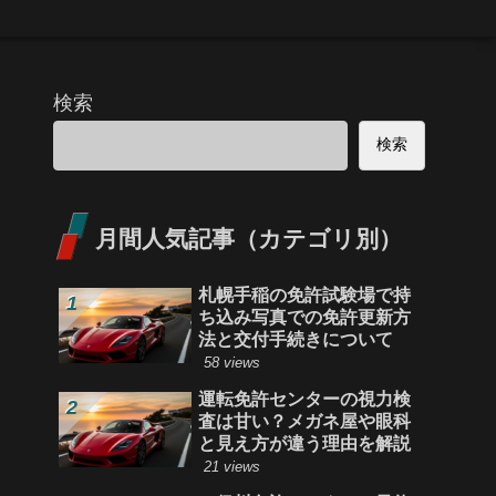
検索
検索
月間人気記事（カテゴリ別）
札幌手稲の免許試験場で持
ち込み写真での免許更新方
法と交付手続きについて
58 views
運転免許センターの視力検
査は甘い？メガネ屋や眼科
と見え方が違う理由を解説
21 views