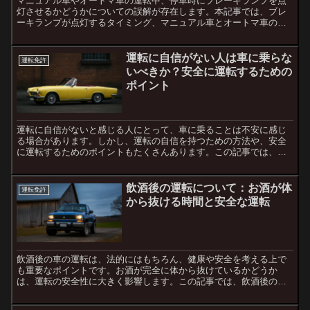
マニュアル車やオートマ車の運転中、停車時にブレーキランプを点
灯させるかどうかについての誤解が存在します。本記事では、ブレ
ーキランプが点灯するタイミング、マニュアル車とオートマ車の違
い、そしてその誤解が生まれる背景について詳しく解説します。1...
運転に自信がない人は車に乗らな
運転免許
いべきか？安全に運転するための
ポイント
運転に自信がないと感じる人にとって、車に乗ることは不安に感じ
る場合があります。しかし、運転の自信を持つための方法や、安全
に運転するためのポイントもたくさんあります。この記事では、運
転に不安がある場合にどのように対応すべきか、そして自信を持
っ...
飲酒後の運転について：お酒が体
運転免許
から抜ける時間と安全な運転
飲酒後の車の運転は、法的にはもちろん、健康や安全を考える上で
も重要なポイントです。お酒が完全に体から抜けているかどうか
は、運転の安全性に大きく影響します。この記事では、飲酒後の運
転について、アルコールが体から抜ける時間や、運転する際の注意
点...