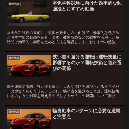
本免学科試験に向けた効率的な勉
運転免許
強法とおすすめ動画
本免学科試験の直前に、復習が必要な方に向けて、効率的な勉強法
とおすすめの動画を紹介します。教習所塾などの教材を活用し、短
時間で効果的に学習を進める方法を解説します。おすすめの勉強動
画：教習所塾の活用法教習所塾は、特に学科試験の勉強に役立つ
動...
狭い道を避ける運転は運転技量に
運転免許
影響するのか？運転技術と道路選
びの関係
車を運転する際、狭い道を避け、大きな道路を選びたがるドライバ
ーは少なくありません。しかし、狭い道を避けることは、運転技術
にどのような影響を与えるのでしょうか？この疑問について掘り下
げて解説します。狭い道を避ける理由従姉のように、狭い道を避
け...
軽自動車のUターンに必要な道幅
運転免許
と注意点