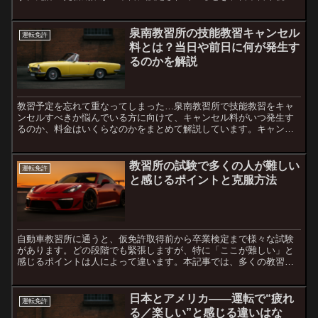
でも免許証は有効かについて、詳細を解説します。1. 運転免許の...
泉南教習所の技能教習キャンセル
運転免許
料とは？当日や前日に何が発生す
るのかを解説
教習予定を忘れて重なってしまった…泉南教習所で技能教習をキャ
ンセルすべきか悩んでいる方に向けて、キャンセル料がいつ発生す
るのか、料金はいくらなのかをまとめて解説しています。キャンセ
ル料が発生するタイミング泉南教習所では、技能教習のキャンセ
ル...
教習所の試験で多くの人が難しい
運転免許
と感じるポイントと克服方法
自動車教習所に通うと、仮免許取得前から卒業検定まで様々な試験
があります。どの段階でも緊張しますが、特に「ここが難しい」と
感じるポイントは人によって違います。本記事では、多くの教習生
が難しいと感じやすい試験内容と、その克服のコツを具体的に解
説...
日本とアメリカ――運転で“疲れ
運転免許
る／楽しい”と感じる違いはな