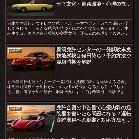
ぜ？文化・道路環境・心理の観点
から考える
日本での運転がストレスに感じられ、一方でアメリカでの運転が楽
しく感じる――そんな感覚を持つ人は意外と少なくありません。本
記事では、両国の道路環境や交通文化、運転者の心理などの違いか
ら、「なぜ国によって『運転の快・不快』に差が出るのか」を整
理...
新潟免許センターの一発試験本免
運転免許
技能試験は何日待ち？予約方法や
混雑時期を解説
新潟県運転免許センターで一発試験（技能試験）を受験する場合、
本免技能試験の予約日がいつになるのか気になる方も多いでしょ
う。特に電話予約の場合、混雑状況によっては希望日に受験できな
いこともあります。この記事では、新潟免許センターの本免技能試
験...
免許合宿の申告書で心療内科の通
運転免許
院歴を書いたら問題になる？運転
免許取得への影響と対応方法を解
説