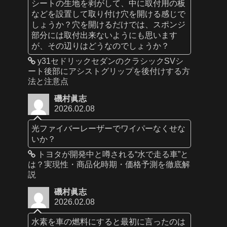
シートの生地を剥がして、中に取付用の板
などを設置して取り付け穴を開ける感じで
しょうか？穴を開けるだけでは、スポンジ
部分には取付出来ないようにも思います
が、その辺りはどうなのでしょうか？
y31セドリックセダンのクラシックSVシ
ート後部にアシストグリップを後付けする方
法と注意点
磯村眞志
2026.02.08
光ファイバーレーザーでワイパーなくせな
いか？
トヨタが開発中と噂される“水で走る車”と
は？実現性・商品化時期・価格予測を徹底解
説
磯村眞志
2026.02.08
水素を車の燃料にすると最初に言ったのは