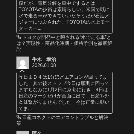
僕だが、電気分解を車中でするとは
TOYOTAの技術は素晴らしい。米国で既に
水で走る車ができていいたそうだが石油メ
ジャーにつぶされた。TOYOTAの水上モー
ターカー...
トヨタが開発中と噂される“水で走る車”と
は？実現性・商品化時期・価格予測を徹底解
説
牛木 幸治
2026.01.08
昨日まＤ４は1分ほどエアコンが回ってま
した 其の後ストップ今日は順調に回って
ますちなみに1月2日に京都に行き 4日は
日産のマークだけが画面に出て 日産ｺﾚｸﾄ
とは繋がりませんでした 今は正常に動い
てま...
日産コネクトのエアコントラブルと解決
策
匿名