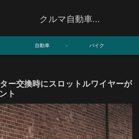
クルマ自動車...
自動車
バイク
ーター交換時にスロットルワイヤーが
ント