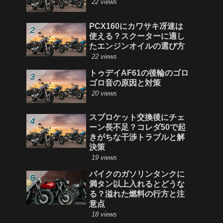
22 views
PCX160にカワサキ冴速は
使える？スクーターに適し
たエンジンオイルの選び方
22 views
トゥデイAF61の後輪のゴロ
ゴロ音の原因と対策
20 views
スプロケット交換後にチェ
ーン長不足？コレダ50で起
きがちな干渉トラブルと解
決策
19 views
バイクのガソリンタンクに
満タン以上入れるとどうな
る？溢れた燃料の行方と注
意点
18 views