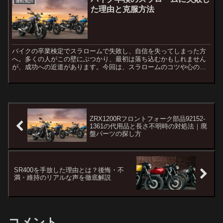
運転免許
た理由と克服方法
バイクの卒業検定でスラロームで失敗し、自信を失ってしまった方
へ。多くの人がこの壁にぶつかり、最初は落ち込むかもしれません
が、成功への近道があります。今回は、スラロームのコツや心の持
ちようを紹介し、再挑戦のためのサポートをします。バイクの卒
検...
ZRX1200Rフロントフォーク部品92152-
1361の代用品と長さ不明時の対処法｜廃
盤パーツの探し方
SR400を手放した理由とは？後悔・不
満・維持のリアルな声を徹底解説
コメント