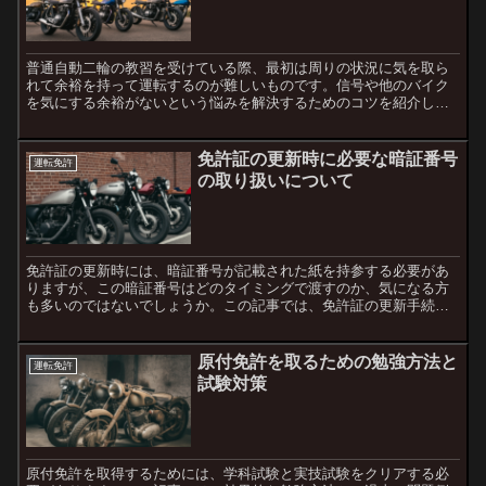
普通自動二輪の教習を受けている際、最初は周りの状況に気を取ら
れて余裕を持って運転するのが難しいものです。信号や他のバイク
を気にする余裕がないという悩みを解決するためのコツを紹介しま
す。最初のうちは誰もが同じように感じる最初のうちは、誰もが
周...
免許証の更新時に必要な暗証番号
運転免許
の取り扱いについて
免許証の更新時には、暗証番号が記載された紙を持参する必要があ
りますが、この暗証番号はどのタイミングで渡すのか、気になる方
も多いのではないでしょうか。この記事では、免許証の更新手続き
における暗証番号の取り扱いや、渡すタイミングについて詳しく
説...
原付免許を取るための勉強方法と
運転免許
試験対策
原付免許を取得するためには、学科試験と実技試験をクリアする必