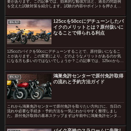
要があります。この記事では、効果的な勉強方法と、過去の問題例
を交えた試験対策を紹介します。試験の内容やポイントを押さえ
て、スムーズに合格を目指しましょう。原付免許の学科試験の内容
学...
125ccを50ccにデチューンしたバ
運転免許
イクのメリットとは？原付扱いに
なることで得られる利点
125ccのバイクを50ccにデチューンすることで、原付扱いになるこ
とがあります。この変更により、どのようなメリットがあるのか気
になる方も多いのではないでしょうか？この記事では、125ccから
50ccにデチューンしたバイクの利点について詳し...
鴻巣免許センターで原付免許取得
運転免許
の流れと予約方法ガイド
これから鴻巣免許センターで原付免許を取りたい方向けに、当日の
流れや必要な手続き・予約方法を一気にわかりやすく整理しまし
た。原付免許取得の基本ステップまずは午前中に鴻巣免許センター
へ行き、学科試験の受付（8:30〜9:15）と視力検査を受けま...
バイク卒検のスラロームに失敗し