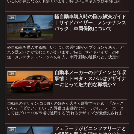
いるのか気になる方も多くいます。特に中古車購入や数年前に購入
した車の場合、「スズキ セーフティサポートが搭載されているの...
軽自動車購入時の悩み解決ガイド
新車
｜サイドバイザー、メンテナンス
パック、車両保険について
軽自動車を購入する際、いくつかの選択肢やオプションがあり、ど
れを選ぶべきか悩むことがあります。特に、サイドバイザーの有
無、メンテナンスパックへの加入、車両保険の選択など、決定すべ
きことが多いため、しっかりと考えることが重要です。本記事で
は、...
自動車メーカーのデザインと年収
新車
事情：トヨタ・スバルはデザイナ
ーにとって魅力的な職場か？
自動車のデザインには個人の好みが大きく影響するため、「かっこ
いい」「ダサい」といった評価は主観的です。しかし、メーカーと
してはグローバル市場で通用する“売れるデザイン”が最優先されま
す。今回は、トヨタやスバルのような大手メーカーにおけるデザ...
フェラーリがピニンファリーナと
新車