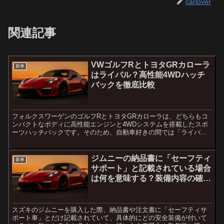
carlover
関連記事
VWゴルフRとトヨタGRカローラ
新車
はライバル？高性能4WDハッチ
バックを徹底比較
フォルクスワーゲンのゴルフRとトヨタGRカローラは、どちらもコ
ンパクトなボディに高性能エンジンと4WDシステムを搭載したスポ
ーツハッチバックです。そのため、自動車好きの間では「ライバル
関係なのか」と比較されることがあります。しかし、両車は目...
ジムニーの納品書に「セーフティ
新車
サポート」と記載されている場合
は何を意味する？装備内容の確認
方法を解説
スズキのジムニーを購入した際、納品書や注文書に「セーフティサ
ポート車」とだけ記載されていて、具体的にどの安全装備が付いて