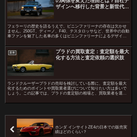
の関係を変えた理由とは？自社デ
ザインへ移行した背景と新世代デ
ザインの考え方
フェラーリの歴史を語るうえで、ピニンファリーナの存在は欠かせ
ません。250GT、ディーノ、F40、テスタロッサなど、世界中の自動
車ファンを魅了した名車の多くはピニンファリーナによるデザイン
でした。しかし近年のフェラーリは、以前のようにピニン...
プラドの買取査定：査定額を最大
新車
化する方法と査定依頼の選択肢
ランドクルーザープラドの売却を検討している際に、査定額を最大
化するためのポイントや買取業者選びについて知りたい方は多いで
しょう。この記事では、プラドの査定額の相場と、買取業者を選ぶ
際のポイントを解説します。プラドの買取相場についてプラド（2...
ホンダ インサイトZE4の日本での販売実
績はどのくらい？