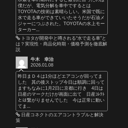
僕だが、電気分解を車中でするとは
TOYOTAの技術は素晴らしい。米国で既に
水で走る車ができていいたそうだが石油メ
ジャーにつぶされた。TOYOTAの水上モー
ターカー...
トヨタが開発中と噂される“水で走る車”と
は？実現性・商品化時期・価格予測を徹底解
説
牛木 幸治
2026.01.08
昨日まＤ４は1分ほどエアコンが回ってま
した 其の後ストップ今日は順調に回って
ますちなみに1月2日に京都に行き 4日は
日産のマークだけが画面に出て 日産ｺﾚｸﾄ
とは繋がりませんでした 今は正常に動い
てま...
日産コネクトのエアコントラブルと解決
策