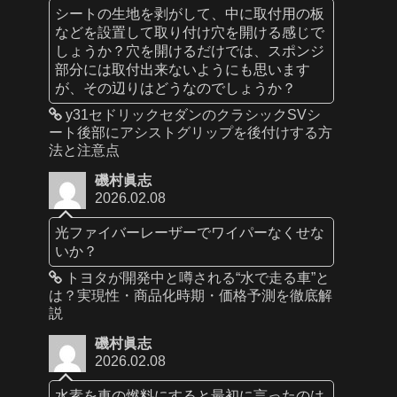
シートの生地を剥がして、中に取付用の板
などを設置して取り付け穴を開ける感じで
しょうか？穴を開けるだけでは、スポンジ
部分には取付出来ないようにも思います
が、その辺りはどうなのでしょうか？
y31セドリックセダンのクラシックSVシ
ート後部にアシストグリップを後付けする方
法と注意点
磯村眞志
2026.02.08
光ファイバーレーザーでワイパーなくせな
いか？
トヨタが開発中と噂される“水で走る車”と
は？実現性・商品化時期・価格予測を徹底解
説
磯村眞志
2026.02.08
水素を車の燃料にすると最初に言ったのは