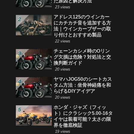
た原因と解決方法
23 views
アドレス125のウインカー
にカチカチ音を追加する方
法｜ウインカーブザーの取
り付けとおすすめ製品
22 views
チェーンカシメ時のOリン
グ欠損は危険？対処法と交
換判断ガイド
20 views
ヤマハJOG50のシートカス
タム方法：坐骨神経痛を和
らげるDIYアイデア
20 views
ホンダ・ジャズ（フィッ
ト）にクラシック5.00‑16タ
イヤは装着可能？太さの限
界を徹底検証
19 views