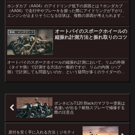
ホンダカブ（AA04）のアイドリング低下の原因とは？ホンダカブ
（AA04）で走行中やブレーキを握った際にアイドリングが下がり、
エンジンが止まりそうになる症状は、複数の原因が考えられます。
これらの原因を理解し、適切な対処法を取ることが重要です...
オートバイのスポークホイールの
車検、メンテナンス
縦振れ計測方法と振れ取りのコツ
オートバイのスポークホイールの縦振れ計測において、リムの外側
（タイヤ側）で計測する方法が一般的ですが、リムの内側（ハブ
側）で計測しても問題ないのか、という疑問が多くのライダーの間
で浮かびます。この記事では、スポークホイールの振れ取り方法
と、...
ボンネビルT120 Blackのマフラー塗装は
色違いが出る？耐熱スプレーで補修する
際の注意点
原付を安く手に入れる方法｜ジモティ