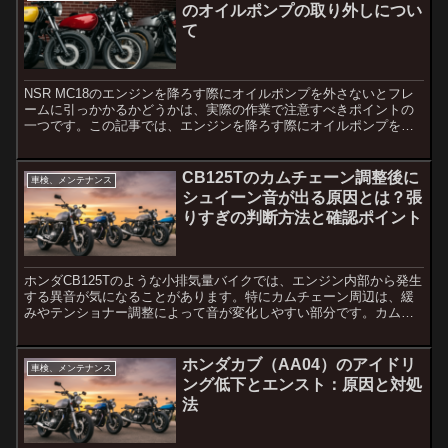
のオイルポンプの取り外しについ
て
NSR MC18のエンジンを降ろす際にオイルポンプを外さないとフレ
ームに引っかかるかどうかは、実際の作業で注意すべきポイントの
一つです。この記事では、エンジンを降ろす際にオイルポンプを外
すべきかどうか、またその手順について詳しく解説します。...
CB125Tのカムチェーン調整後に
車検、メンテナンス
シュイーン音が出る原因とは？張
りすぎの判断方法と確認ポイント
ホンダCB125Tのような小排気量バイクでは、エンジン内部から発生
する異音が気になることがあります。特にカムチェーン周辺は、緩
みやテンショナー調整によって音が変化しやすい部分です。カムチ
ェーンのガチャガチャ音を改善した後に、アクセルを開ける...
ホンダカブ（AA04）のアイドリ
車検、メンテナンス
ング低下とエンスト：原因と対処
法