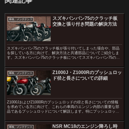
関連記事
スズキバンバン75のクラッチ板
車検、メンテナンス
交換と張り付き問題の解決方法
スズキバンバン75のクラッチ板が張り付いてしまった場合や、部品
を探している方に向けて、解決方法と共通部品についてご紹介しま
す。スズキバンバン75のクラッチ板についてスズキバンバン75のク
ラッチ板は、バイクの駆動系で重要な役割を果たします。ク...
Z1000J・Z1000Rのプッシュロッ
車検、メンテナンス
ド径と長さについての詳細
Z1000JおよびZ1000Rのプッシュロッドの径と長さについての情報
を求めている方に向けて、これらの車両のエンジン内部の重要な部
品であるプッシュロッドについて解説します。特にプッシュロッド
の径と長さが車両のパフォーマンスに与える影響につい...
NSR MC18のエンジン降ろし時
車検、メンテナンス