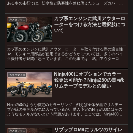
ある冬の走行では、防水性と防寒性を兼ね備えたシューズカバーが
必要不可欠です。この記事では、冬でも快適に走行できるシュー
ズ...
カブ系エンジンに武川アウターロ
カスタマイズ
ーターをつける方法と選択肢につ
いて
カブ系のエンジンに武川アウターローターを取り付ける際の適合性
や、モンキー用部品が使用できるかどうかについては、多くのバイ
ク愛好者が疑問に思っています。この記事では、武川アウターロー
ターの取り付けに関する注意点、カプラー配線の位置変更、そし
て...
Ninja400にオプションでカラー
カスタマイズ
変更は可能か？Ninja250の黒×緑
リムテープモデルとの違い
Ninja250のような特定のカラーリング、例えば全体が黒でリムテー
プが緑のモデルが気に入っているが、購入予定のNinja400にはその
ようなモデルがないという問題があります。ここでは、Ninja400購
入時にオプションでカラー変更が可能か...
リブラプロM9にワルツのサイレ
カスタマイズ