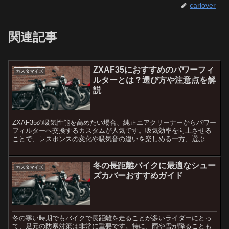
carlover
関連記事
ZXAF35におすすめのパワーフィ
カスタマイズ
ルターとは？選び方や注意点を解
説
ZXAF35の吸気性能を高めたい場合、純正エアクリーナーからパワー
フィルターへ交換するカスタムが人気です。吸気効率を向上させる
ことで、レスポンスの変化や吸気音の違いを楽しめる一方、選ぶフ
ィルターやセッティングによっては不調につながることもあ...
冬の長距離バイクに最適なシュー
カスタマイズ
ズカバーおすすめガイド
冬の寒い時期でもバイクで長距離を走ることが多いライダーにとっ
て、足元の防寒対策は非常に重要です。特に、雨や雪が降ることも