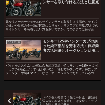
ンサーを取り付ける方法と注意点
異なるメーカーやモデルのサイレンサーを取り付ける場合、サイズ
の違いや形状の不一致が問題になります。リブラプロM9にワルツの
サイレンサーを装着したい方も多いですが、そのままでは径が合わ
ず取り付けが難しいことがほとんどです。この記事では、異径サ...
モンキー125やハンターカブの余
カスタマイズ
った純正部品を売る方法：買取業
者の活用法とオークション活用の
ポイント
バイクをカスタムした後に余る純正部品、特にモンキー125やハンタ
ーカブの部品はどうすれば良いのか、悩む方が多いです。特にリア
フェンダーや純正マフラーなど、オークションでも余っているのが
目立ちますが、捨てるのはもったいないと感じている方に向け...
バイク個人売買で「先に手付金→書類発
送→後で本体引き渡し」は安全？トラブ
ルを防ぐ取引の基本