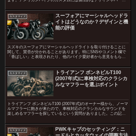
選びが重要ですが、信頼できるショップを選ぶことも大切です...
スーフォアにマーシャルヘッドラ
カスタマイズ
イトはどうなのか？デザインと機
能の評価
スズキのスーフォアにマーシャルヘッドライトを取り付けることに
関して、賛否が分かれることがあります。特にSNSやコメント欄で
「香ばしい」と表現されたり、他のバイク愛好者から意見をもらっ
たりすることがあるでしょう。この記事では、その理由と、スー...
トライアンフ ボンネビルT100
カスタマイズ
(2007年式)に車検対応のクラシカ
ルなマフラーを選ぶポイント
トライアンフ ボンネビルT100 (2007年式)のオーナー様から、ノーマ
ルマフラーに飽きが来たので、車検対応のクラシカルなサウンドを
楽しめるマフラーを探しているという質問がありました。この記事
では、そんなあなたに最適なマフラー選びのポイン...
PWKキャブのセッティング：ニ
カスタマイズ
ードルとカッタウェイの調整方法