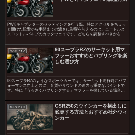
PWKキャブレターのセッティングを行う際、特にアクセルをちょっ
と開けた段階から半開までの濃さに影響を与えるのは、ニードルと
スロットルバルブのカッタウェイです。どちらを調整すべきかを判
断するポイントを解説します。1. ニードルとカッタウェイの...
90スープラRZのサーキット用マ
カスタマイズ
フラーおすすめとバブリングを楽
しむ選び方
90スープラRZのようなスポーツカーでは、サーキット走行時にパフ
ォーマンス向上と共に、音質やサウンドの迫力も重要なポイントで
す。特に「うるさくバブリングする」マフラーを探している場合、
サウンドの特性や排気効率が大きく影響します。本記事では、...
GSR250のウインカーを横出しに
カスタマイズ
変更する方法とおすすめ社外ウィ
ンカー