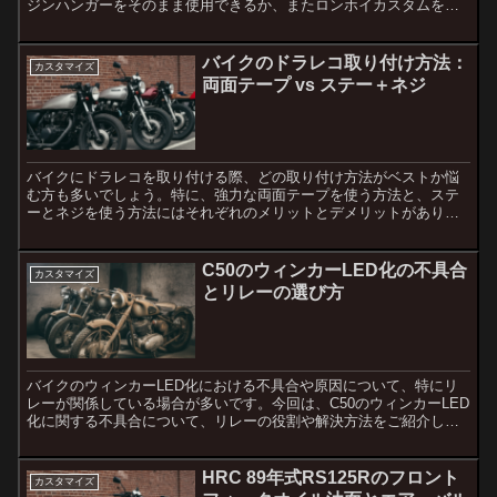
ジンハンガーをそのまま使用できるか、またロンホイカスタムを維
持しつつスワップが可能かという点が気になるところでしょう。...
バイクのドラレコ取り付け方法：
カスタマイズ
両面テープ vs ステー＋ネジ
バイクにドラレコを取り付ける際、どの取り付け方法がベストか悩
む方も多いでしょう。特に、強力な両面テープを使う方法と、ステ
ーとネジを使う方法にはそれぞれのメリットとデメリットがありま
す。この記事では、それぞれの取り付け方法の特徴と、選ぶ際の
ポ...
C50のウィンカーLED化の不具合
カスタマイズ
とリレーの選び方
バイクのウィンカーLED化における不具合や原因について、特にリ
レーが関係している場合が多いです。今回は、C50のウィンカーLED
化に関する不具合について、リレーの役割や解決方法をご紹介しま
す。ウィンカーの不具合とその原因C50のウィンカーL...
HRC 89年式RS125Rのフロント
カスタマイズ