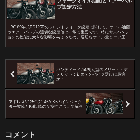
フォークオイル油面とエアーバル
ブ設定方法
HRC 89年式RS125Rのフロントフォーク設定に関して、オイル油面
やエアーバルブの適切な設定値は非常に重要です。特にサスペンシ
ョンの性能に大きな影響を与えるため、適切なオイル量とエア圧の
設定は、ライディングの安定性や操作感に直結します。...
バンディッド250初期型のメリット・デ
メリット：初めてのバイク選びに最適
か？
アドレスV125G(CF46A)K5のインジェク
ター故障とK9以降の互換性について解説
コメント