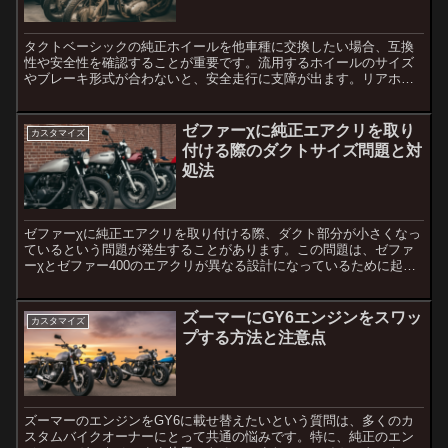
タクトベーシックの純正ホイールを他車種に交換したい場合、互換
性や安全性を確認することが重要です。流用するホイールのサイズ
やブレーキ形式が合わないと、安全走行に支障が出ます。リアホイ
ールの流用についてリアホイールはダンクのホイールがポン付け
で...
ゼファーχに純正エアクリを取り
カスタマイズ
付ける際のダクトサイズ問題と対
処法
ゼファーχに純正エアクリを取り付ける際、ダクト部分が小さくなっ
ているという問題が発生することがあります。この問題は、ゼファ
ーχとゼファー400のエアクリが異なる設計になっているために起こ
ることがあります。この記事では、ゼファーχにエアクリを...
ズーマーにGY6エンジンをスワッ
カスタマイズ
プする方法と注意点
ズーマーのエンジンをGY6に載せ替えたいという質問は、多くのカ
スタムバイクオーナーにとって共通の悩みです。特に、純正のエン