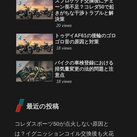
スプロケット交換後にチェ
ーン長不足？コレダ50で起
きがちな干渉トラブルと解
決策
20 views
トゥデイAF61の後輪のゴロ
ゴロ音の原因と対策
18 views
バイクの車検登録における
排気量変更の法的問題と注
意点
18 views
最近の投稿
コレダスポーツ50が点火しない原因と
は？イグニッションコイル交換後も火花