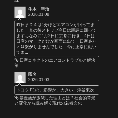
説
牛木 幸治
2026.01.08
昨日まＤ４は1分ほどエアコンが回ってま
した 其の後ストップ今日は順調に回って
ますちなみに1月2日に京都に行き 4日は
日産のマークだけが画面に出て 日産ｺﾚｸﾄ
とは繋がりませんでした 今は正常に動い
てま...
日産コネクトのエアコントラブルと解決
策
匿名
2026.01.03
トヨタ F1の、影響か、大きい、浮谷東次
暴走族が激減した理由とは？社会的背景
と変化から読み解く現代の若者文化